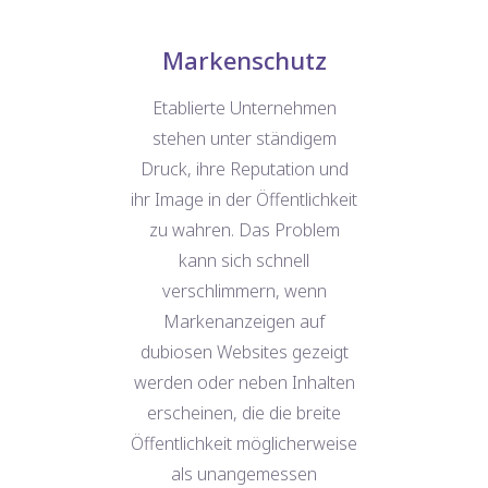
on
Markenschutz
Ve
Etablierte Unternehmen
Stel
hlt
stehen unter ständigem
ei
Druck, ihre Reputation und
un
hen
ihr Image in der Öffentlichkeit
P
eint,
zu wahren. Das Problem
üb
m
kann sich schnell
w
et,
verschlimmern, wenn
unm
d
Markenanzeigen auf
dubiosen Websites gezeigt
gen
werden oder neben Inhalten
werk
erscheinen, die die breite
keit
Öffentlichkeit möglicherweise
LES
als unangemessen